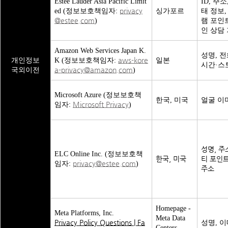
Estee Lauder Asia Pacific Limit
ID, 주
privacy
ed (정보보호책임자:
싱가포르
태 정보,
@estee.com
)
램 포인트
인 상담
Amazon Web Services Japan K.
성명, 전
aws-kore
개인정보
K (정보보호책임자:
일본
시간·스
a-privacy@amazon.com
국외이전
)
Microsoft Azure (정보보호책
한국, 미국
얼굴 이
Microsoft Privacy
임자:
)
성명, 주
ELC Online Inc. (정보보호책
한국, 미국
티 포인트
privacy@estee.com
임자:
)
주소
Homepage -
Meta Platforms, Inc.
Meta Data
Privacy Policy Questions | Fa
성명, 이
Centers