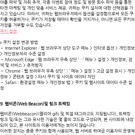
야를 파악 및 자취 추적, 각종 이벤트 참여 정도 및 방문 회수 파악 등을 통한
타겟 마케팅 및 개인 맞춤 서비스 제공. 귀하는 쿠키 설치에 대한 선택권을 가
지고 있습니다. 따라서, 귀하는 웹브라우저에서 옵션을 설정함으로써 모든 쿠
키를 허용하거나, 쿠키가 저장될 때마다 확인을 거치거나, 아니면 모든 쿠키의
저장을 거부할 수도 있습니다.
쿠키 설정
ο 쿠키 설정 변경 방법
• Internet Explorer : 웹 브라우저 상단 도구 메뉴 > 인터넷 옵션 > 개인정보
> 개인정보처리 수준 설정
• Microsoft Edge : 웹 브라우저 우측 상단 ‘…’ 메뉴 > 설정 > 개인정보, 검
색 및 서비스 > 추적방지
• Chrome : 웹 브라우저 우측 상단 ‘⋮’ 메뉴 > 설정 > 고급 설정 표시 > 개인
정보 > 콘텐츠 설정 > 타사 쿠키 및 사이트 데이터 차단
• Safari : 환경설정 메뉴 > 개인정보 탭 > 쿠키 및 웹사이트 데이터 수준 설
정
9. 웹비콘(Web Beacon)및 링크 트랙킹
웹비콘(Webbeacon)(클리어 gifs 및 픽셀 태그라고도 지칭됩니다), 트랙킹
링크 및/또는 그와 유사한 기술은 몇 줄의 코드로 구성되며, 본 사이트에 내장
되어 있고, 본 사이트의 이용자에게는 보이지 않습니다.
이러한 장치는 종종 쿠키와 함께 사용되며, 웹 서버로 하여금 이용자의 운영체