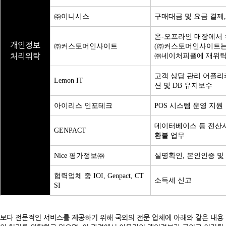
㈜이니시스
구매대금 및 요금 결제,
온-오프라인 매장에서 수
개인정보
㈜커스토머인사이트
(㈜커스토머인사이트는 
처리위탁
㈜네이처피플에 재위탁
고객 상담 관리 어플리
Lemon IT
션 및 DB 유지보수
아이리스 인포테크
POS 시스템 운영 지원
데이터베이스 등 전산시
GENPACT
환불 업무
Nice 평가정보㈜
실명확인, 본인인증 및
협력업체 중 IOI, Genpact, CT
소득세 신고
SI
보다 전문적인 서비스를 제공하기 위해 국외의 전문 업체에 아래와 같은 내용