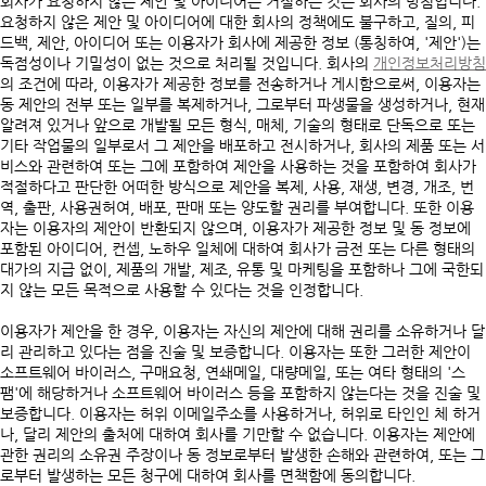
회사가 요청하지 않은 제안 및 아이디어는 거절하는 것은 회사의 방침입니다.
요청하지 않은 제안 및 아이디어에 대한 회사의 정책에도 불구하고, 질의, 피
드백, 제안, 아이디어 또는 이용자가 회사에 제공한 정보 (통칭하여, '제안')는
독점성이나 기밀성이 없는 것으로 처리될 것입니다. 회사의
개인정보처리방침
의 조건에 따라, 이용자가 제공한 정보를 전송하거나 게시함으로써, 이용자는
동 제안의 전부 또는 일부를 복제하거나, 그로부터 파생물을 생성하거나, 현재
알려져 있거나 앞으로 개발될 모든 형식, 매체, 기술의 형태로 단독으로 또는
기타 작업물의 일부로서 그 제안을 배포하고 전시하거나, 회사의 제품 또는 서
비스와 관련하여 또는 그에 포함하여 제안을 사용하는 것을 포함하여 회사가
적절하다고 판단한 어떠한 방식으로 제안을 복제, 사용, 재생, 변경, 개조, 번
역, 출판, 사용권허여, 배포, 판매 또는 양도할 권리를 부여합니다. 또한 이용
자는 이용자의 제안이 반환되지 않으며, 이용자가 제공한 정보 및 동 정보에
포함된 아이디어, 컨셉, 노하우 일체에 대하여 회사가 금전 또는 다른 형태의
대가의 지급 없이, 제품의 개발, 제조, 유통 및 마케팅을 포함하나 그에 국한되
지 않는 모든 목적으로 사용할 수 있다는 것을 인정합니다.
이용자가 제안을 한 경우, 이용자는 자신의 제안에 대해 권리를 소유하거나 달
리 관리하고 있다는 점을 진술 및 보증합니다. 이용자는 또한 그러한 제안이
소프트웨어 바이러스, 구매요청, 연쇄메일, 대량메일, 또는 여타 형태의 '스
팸'에 해당하거나 소프트웨어 바이러스 등을 포함하지 않는다는 것을 진술 및
보증합니다. 이용자는 허위 이메일주소를 사용하거나, 허위로 타인인 체 하거
나, 달리 제안의 출처에 대하여 회사를 기만할 수 없습니다. 이용자는 제안에
관한 권리의 소유권 주장이나 동 정보로부터 발생한 손해와 관련하여, 또는 그
로부터 발생하는 모든 청구에 대하여 회사를 면책함에 동의합니다.