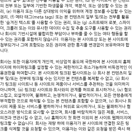
텐츠의 일부 및/또는 전부를 사용할 수 있는 권리, (d) 본 사이트나 본 컨텐츠
의 전부 또는 일부에 기반한 파생물을 개작, 역분석, 또는 생성할 수 있는 권
리, (e) 이용자 또는 다른 상대방의 이익을 위하여 계정 정보를 수집할 수 있는
권리, (f) 메타 태그(meta tags) 또는 본 컨텐츠의 일부 및/또는 전부를 활용
한 '숨겨진 텍스트'를 사용할 수 있는 권리, 또는 (g) 소프트웨어 로봇, 스파이
더, 크롤러 또는 이와 유사한 데이터 수집 및 추출 도구를 사용할 수 있는 권리
나 회사의 기반시설에 불합리한 부담이나 부하를 줄 수 있는 여타 행동을 할
수 있는 권리를 포함하지 않습니다. 이용자는 본 사이트상 또는 본 사이트에
첨부되거나 그에 포함되는 모든 권리에 관한 통지를 변경없이 보유하여야 합
니다.
회사는 또한 이용자에게 개인적, 비상업적 용도에 국한하여 본 사이트의 홈페
이지에 하이퍼링크를 설정할 수 있는 제한적이고 취소가능하며 비독점적인 이
용권한을 허여합니다. 본 사이트에 링크된 웹사이트는 (i) 회사 본 컨텐츠의 일
부 및/또는 전부에 링크될 수는 있지만 본 컨텐츠를 복제할 수 없고, (ii) 회사
가 링크된 사이트나 동 사이트의 제품이나 서비스를 추천하는 것을 의미하지
아니하며, (iii) 링크된 사이트와 회사와의 관계를 허위로 표시하거나, (iv) 혐오
스럽고, 외설적이며, 불쾌하고, 논쟁적이거나, 불법적이거나, 모든 연령층에게
부적합한 것으로 해석될 수 있는 본 컨텐츠를 포함할 수 없으며, (v) 회사나 회
사의 제품 또는 서비스를 폄하하거나 허위로 묘사하거나, 또는 불쾌하거나 혐
오스러운 방식으로 묘사할 수 없으며, 회사를 바람직하지 않은 제품, 서비스,
의견과 연관시킬 수 없고, (vi) 홈페이지 첫 화면 이외의 본 사이트 웹페이지에
링크할 수 없습니다. 회사는 재량 하에 이용자가 본 사이트에 연결한 모든 링
크를 삭제할 것을 요청할 수 있으며, 이용자는 이와 같은 요청을 받은 즉시 해