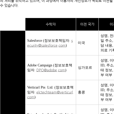
의 처리를 위탁하고 있으며, 이 과정에서 이용자의 개인정보가 국외로 이전될
수 있습니다.
수탁자
이전 국가
이
성명, 전
s
Salesforce (정보보호책임자:
일 주소,
미국
ecurity@salesforce.com
)
담 내용,
의료 기
성명, 이
Adobe Campaign (정보보호책
ID, 주
싱가포르
DPO@adobe.com
임자:
)
태 정보,
부 여부
성명, 이
Verticurl Pte. Ltd. (정보보호책
ID, 주
elctechteam@verticurl.
임자:
홍콩
태 정보,
com
)
부 여부
성명, 이