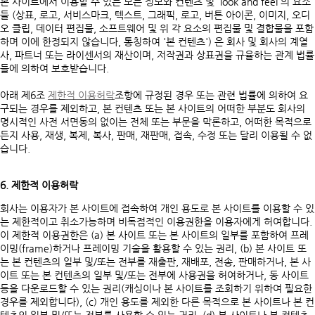
본 사이트에서 이용할 수 있는 모든 정보와 컨텐츠 및 'look and feel'의 요소
들 (상표, 로고, 서비스마크, 텍스트, 그래픽, 로고, 버튼 아이콘, 이미지, 오디
오 클립, 데이터 편집물, 소프트웨어 및 위 각 요소의 편집물 및 결합물을 포함
하며 이에 한정되지 않습니다, 통칭하여 '본 컨텐츠') 은 회사 및 회사의 계열
사, 파트너 또는 라이센서의 재산이며, 저작권과 상표권을 규율하는 관계 법률
들에 의하여 보호받습니다.
아래 제6조
제한적 이용허락
조항에 규정된 경우 또는 관련 법률에 의하여 요
구되는 경우를 제외하고, 본 컨텐츠 또는 본 사이트의 어떠한 부분도 회사의
명시적인 사전 서면동의 없이는 전체 또는 부문을 막론하고, 어떠한 목적으로
든지 사용, 재생, 복제, 복사, 판매, 재판매, 접속, 수정 또는 달리 이용될 수 없
습니다.
6. 제한적 이용허락
회사는 이용자가 본 사이트에 접속하여 개인 용도로 본 사이트를 이용할 수 있
는 제한적이고 취소가능하며 비독점적인 이용권한을 이용자에게 허여합니다.
이 제한적 이용권한은 (a) 본 사이트 또는 본 사이트의 일부를 포함하여 프레
이밍(frame)하거나 프레이밍 기술을 활용할 수 있는 권리, (b) 본 사이트 또
는 본 컨텐츠의 일부 및/또는 전부를 재출판, 재배포, 전송, 판매하거나, 본 사
이트 또는 본 컨텐츠의 일부 및/또는 전부에 사용권을 허여하거나, 동 사이트
등을 다운로드할 수 있는 권리(캐싱이나 본 사이트를 조회하기 위하여 필요한
경우를 제외합니다), (c) 개인 용도를 제외한 다른 목적으로 본 사이트나 본 컨