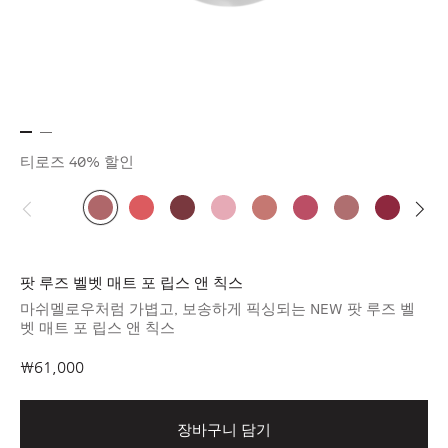
티로즈
40% 할인
팟 루즈 벨벳 매트 포 립스 앤 칙스
마쉬멜로우처럼 가볍고, 보송하게 픽싱되는 NEW 팟 루즈 벨
벳 매트 포 립스 앤 칙스
₩61,000
장바구니 담기