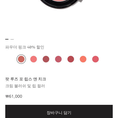
파우더 핑크
40% 할인
팟 루즈 포 립스 앤 치크
크림 블러쉬 및 립 컬러
₩61,000
장바구니 담기