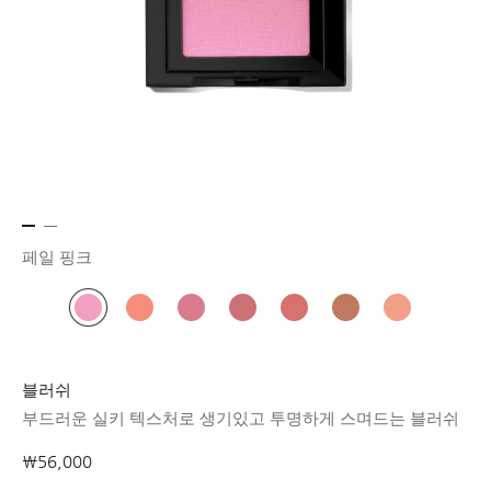
페일 핑크
블러쉬
부드러운 실키 텍스처로 생기있고 투명하게 스며드는 블러쉬
₩56,000