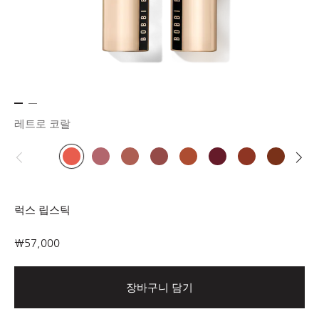
레트로 코랄
럭스 립스틱
₩57,000
장바구니 담기