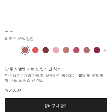
티로즈
40% 할인
팟 루즈 벨벳 매트 포 립스 앤 칙스
마쉬멜로우처럼 가볍고, 보송하게 픽싱되는 NEW 팟 루즈 벨
벳 매트 포 립스 앤 칙스
₩61,000
장바구니 담기