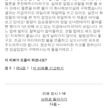
멜론을 추천해주시더라구요. 실제로 칼립소코랄을 바른 볼 보
다 프레시 멜론을 바른 볼이 더 화사해보이길래 구매했습니다.
결과는 지금까지도 데일리로 매일매일 쓰고 있어요. 살면서 화
장품의 바닥을 본 적이 없었는데 유일하게 이 제품은 바닥을
보고 있네요! 용량이 짐승용량이라 정말 손녀한테까지 물려줄
뻔 했다가 1년 반째 쓰고 있는 지금에서야 바닥이 보입니다. 어
느 립에 발라도 찰떡같이 잘어울려요. 코랄 립에도 레드 립에
도! 지속력이 좋습니다. 쉽게 날라가지 않아요. 발림성역시 좋
구요. 조금 더 여리여리한 볼을 연출하고 싶으시다면 퍼프로
두드려주시면 됩니다. 청순하고 여리여리한 치크를 원하신다
면 망설임없이 구매하시는게 좋을거에요 :)
이 리뷰가 도움이 되셨나요?
이 리뷰를 신고하기
8
1
리뷰 표시
1-10
상위로 돌아가기
다음
»