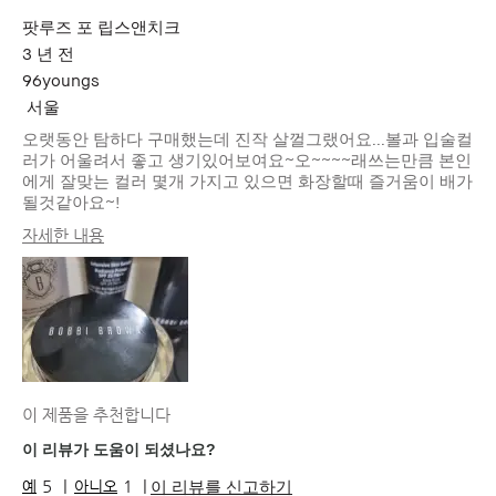
팟루즈 포 립스앤치크
3 년 전
96youngs
서울
오랫동안 탐하다 구매했는데 진작 살껄그랬어요...볼과 입술컬
러가 어울려서 좋고 생기있어보여요~오~~~~래쓰는만큼 본인
에게 잘맞는 컬러 몇개 가지고 있으면 화장할때 즐거움이 배가
될것같아요~!
자세한 내용
피부 타입
지성
피부 톤
미디엄 - 다크
피부 고민
고르지 못한 피부 톤, 트러블, 홍조
제품 장점
내추럴 글로우, 즉각적인 효과, 지속성
이 제품을 추천합니다
이 리뷰가 도움이 되셨나요?
이 리뷰를 신고하기
5
1