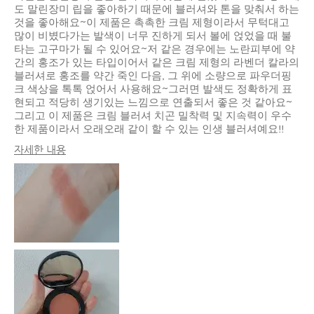
도 말린장미 립을 좋아하기 때문에 블러셔와 톤을 맞춰서 하는
것을 좋아해요~이 제품은 촉촉한 크림 제형이라서 무턱대고
많이 비볐다가는 발색이 너무 진하게 되서 볼에 얹었을 때 불
타는 고구마가 될 수 있어요~저 같은 경우에는 노란피부에 약
간의 홍조가 있는 타입이어서 같은 크림 제형의 라벤더 칼라의
블러셔로 홍조를 약간 죽인 다음, 그 위에 소량으로 파우더핑
크 색상을 톡톡 얹어서 사용해요~그러면 발색도 정확하게 표
현되고 적당히 생기있는 느낌으로 연출되서 좋은 것 같아요~
그리고 이 제품은 크림 블러셔 치곤 밀착력 및 지속력이 우수
한 제품이라서 오래오래 같이 할 수 있는 인생 블러셔예요!!
자세한 내용
피부 타입
지성
피부 톤
라이트 - 미디엄
피부 고민
고르지 못한 피부 톤, 수분 부족, 홍조
제품 장점
지속성, 피부톤 보정