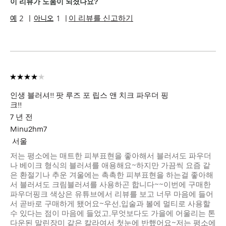
피부 고민
수분 부족
이 리뷰가 도움이 되셨나요?
제품 장점
내추럴 글로우, 웨어러블, 지속성
이 리뷰를 신고하기
2
1
인생 블러셔!! 팟 루즈 포 립스 앤 치크 파우더 핑
크!!
7 년 전
Minu2hm7
서울
저는 평소에는 매트한 피부표현을 좋아해서 블러셔도 파우더
나 베이크 형식의 블러셔를 애용해요~하지만 가끔씩 요즘 같
은 환절기나 추운 겨울에는 촉촉한 피부표현을 하는걸 좋아해
서 블러셔도 크림블러셔를 사용하곤 합니다~~이번에 구매한
파우더핑크 색상은 유튜브에서 리뷰를 보고 너무 마음에 들어
서 곧바로 구매하게 됐어요~우선,입술과 볼에 멀티로 사용할
수 있다는 점이 마음에 들었고,무엇보다도 가을에 어울리는 톤
다운된 말린장미 같은 칼라여서 첫눈에 반했어요~저는 평소에