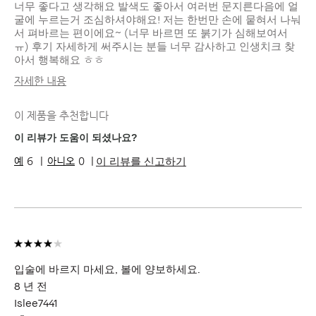
너무 좋다고 생각해요 발색도 좋아서 여러번 문지른다음에 얼
굴에 누르는거 조심하셔야해요! 저는 한번만 손에 뭍혀서 나눠
서 펴바르는 편이에요~ (너무 바르면 또 붉기가 심해보여서
ㅠ) 후기 자세하게 써주시는 분들 너무 감사하고 인생치크 찾
아서 행복해요 ㅎㅎ
자세한 내용
피부 타입
중성
이 제품을 추천합니다
피부 톤
라이트 - 미디엄
피부 고민
고르지 못한 피부 톤, 수분 부족, 트러블,
이 리뷰가 도움이 되셨나요?
홍조
이 리뷰를 신고하기
6
0
제품 장점
내추럴 글로우, 웨어러블, 즉각적인 효과,
지속성
입술에 바르지 마세요, 볼에 양보하세요.
8 년 전
Islee7441