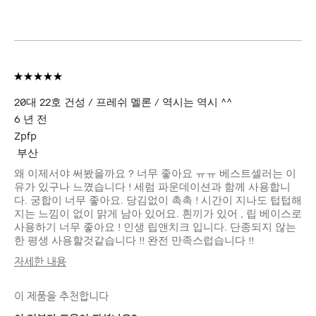
20대 22호 건성 / 프레쉬 멜론 / 역시는 역시 ^^
6 년 전
Zpfp
부산
왜 이제서야 써봤을까요 ? 너무 좋아요 ㅠㅠ 베스트셀러는 이
유가 있구나 느꼈습니다 ! 세럼 파운데이션과 함께 사용합니
다. 궁합이 너무 좋아요. 당김없이 촉촉 ! 시간이 지나도 텁텁해
지는 느낌이 없이 맑게 남아 있어요. 흰끼가 있어 , 립 베이스로
사용하기 너무 좋아요 ! 인생 립앤치크 입니다. 단종되지 않는
한 평생 사용할것같습니다 !! 완전 만족스럽습니다 !!
자세한 내용
피부 타입
건성
이 제품을 추천합니다
피부 톤
라이트 - 미디엄