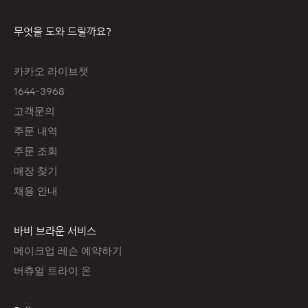
무엇을 도와 드릴까요?
카카오 라이브챗
1644-3968
고객문의
주문 내역
주문 조회
매장 찾기
채용 안내
바비 브라운 서비스
메이크업 레슨 예약하기
버츄얼 트라이 온