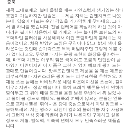
충북
제목 그대로예요. 볼에 올렸을 때는 자연스럽게 생기있는 상태
표현이 가능하지만 입술은... ... 제품 자체는 립앤치크로 나왔
는데, 입술에 바르는 순간 각질을 기가막히게 찾아내요. 그래
서 별 하나를 뺐습니다. 전날 립케어를 확실하게 하신 것이 아
니라면 볼에만 사용하게 될 거예요. 저는 늘 다른 브랜드의 파
우더타입 블러쉬를 사용해와서 이런 크림타입의 블러쉬는 처
음이었어요. 처음 받았던 느낌은 무척이나 맑고, 밝게 색이 올
라온다는 것인데 손가락으로 톡톡 펴발라주면 그렇게 예쁠 수
가 없더라고요. 무엇보다 저는 윤광 표현의 화장을 좋아하는
데, 파우더 치크는 아무리 맑은 색이어도 조금의 텁텁함이 남
아있기 마련이지만 이 제품은 그런 거 없이 예쁘게 광이 도는
광대로 만들어줍니다. 팟루즈립앤치크 제품을 쓸 때는 매트한
피부표현보다 자연스러운 광이 도는 피부표현을 추천해요. 이
제품 쓰는 날에는 바비브라운 세럼 파운데이션을 쓰는데, 같이
어우러지면서 정말 예쁩니다. 특히 프레쉬 멜론을 먼저 연하게
깔아두고 그 위에 페일 핑크를 올린 날은 주변에서 뭐 발랐냐
고 물어 볼 정도로 예뻐요. 볼쪽의 여백이 많으신 분들은 옆쪽
으로 프레쉬멜론, 튀어나온 광대 중심으로해서 페일 핑크를 사
용해보세요. 저는 평소에 라벤더 컬러의 블러쉬를 자주 사용해
서 그런지 색상 중에 라벤더 컬러가 나온다면 구매하고 싶을
정도로 제형, 발색력, 지속력 면에서 모두 만족스러운 제품입
니다.