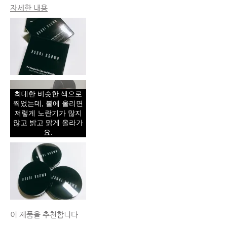
자세한 내용
피부 타입
지성
피부 톤
엑스트라 라이트
피부 고민
고르지 못한 피부 톤, 수분 부족, 트러블,
홍조
제품 장점
내추럴 글로우, 즉각적인 효과, 지속성
최대한 비슷한 색으로
찍었는데, 볼에 올리면
저렇게 노란기가 많지
않고 밝고 맑게 올라가
요.
이 제품을 추천합니다