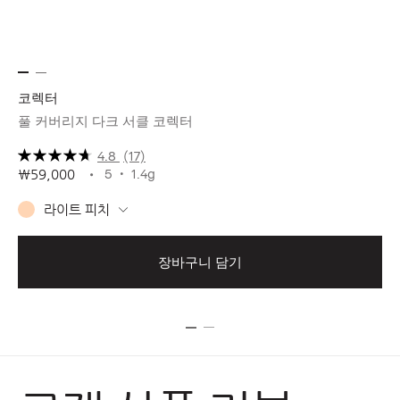
코렉터
스
풀 커버리지 다크 서클 코렉터
한
4.8
(17)
5
1.4g
₩59,000
₩5
라이트 피치
장바구니 담기