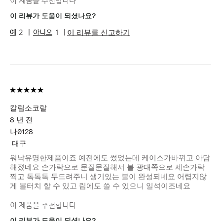
이 제품을 추천합니다
피부 톤
미디엄 - 다크
피부 고민
수분 부족
이 리뷰가 도움이 되셨나요?
제품 장점
웨어러블, 즉각적인 효과, 지속성
이 리뷰를 신고하기
2
1
칼립소코랄
8 년 전
나0128
대구
워낙유명한제품이죠 예전에도 썼었는데 케이스가바뀌고 아담
해졌네요 손가락으로 문질문질해서 볼 광대쪽으로 세손가락
찍고 톡톡톡 두드려주니 생기있는 볼이 완성되네요 어렵지않
게 볼터치 할 수 있고 립에도 쓸 수 있으니 일석이조네요
이 제품을 추천합니다
이 리뷰가 도움이 되셨나요?