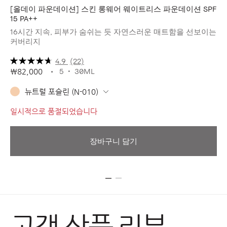
[올데이 파운데이션] 스킨 롱웨어 웨이트리스 파운데이션 SPF
쉬
15 PA++
가
16시간 지속, 피부가 숨쉬는 듯 자연스러운 매트함을 선보이는
커버리지
4.9
(22)
5
30ML
₩82,000
뉴트럴 포슬린 (N-010)
₩7
일시적으로 품절되었습니다
일
장바구니 담기
고객 상품 리뷰