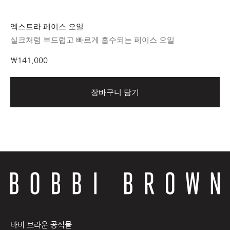
엑스트라 페이스 오일
파
실크처럼 부드럽고 빠르게 흡수되는 페이스 오일
전
₩141,000
₩8
장바구니 담기
바비 브라운 공식몰