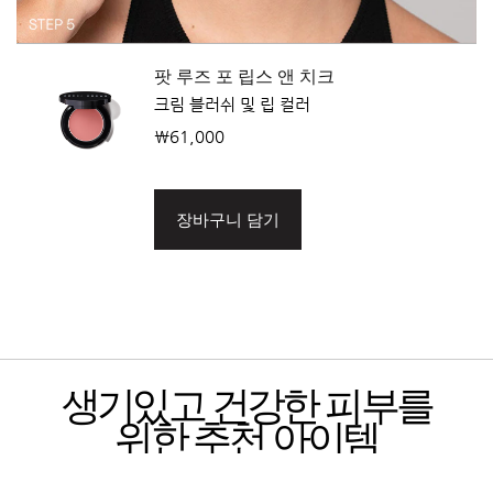
팟 루즈 포 립스 앤 치크
크림 블러쉬 및 립 컬러
₩61,000
장바구니 담기
생기있고 건강한 피부를
위한 추천 아이템