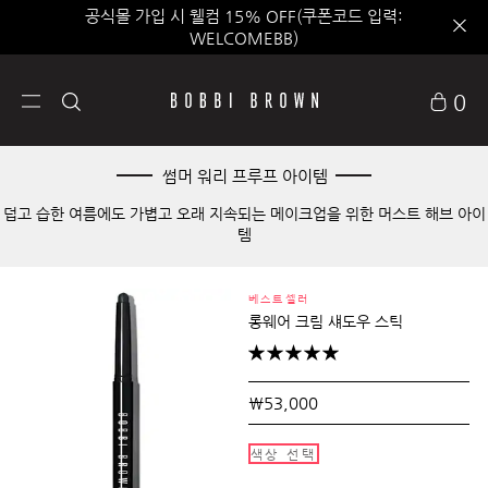
공식몰 가입 시 웰컴 15% OFF(쿠폰코드 입력:
WELCOMEBB)
0
썸머 워리 프루프 아이템
덥고 습한 여름에도 가볍고 오래 지속되는 메이크업을 위한 머스트 해브 아이
템
베스트셀러
롱웨어 크림 섀도우 스틱
₩53,000
색상 선택