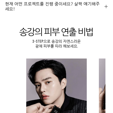
현재 어떤 프로젝트를 진행 중이세요? 살짝 얘기해주
택할 수 있습니다.
(30)
세요!
₩102,000
장바구니 담
송강의 피부 연출 비법
기
3-STEP으로 송강의 자연스러운
광채 피부를 따라 해보세요.