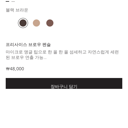
블랙 브라운
프리사이스 브로우 펜슬
마이크로 앵글 팁으로 한 올 한 올 섬세하고 자연스럽게 세련
된 브로우 연출 가능
크리미한 텍스처로 부드럽고 끊김 없는 발림성 제공되는 브로
우
₩48,000
장바구니 담기