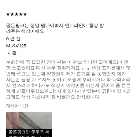
골든핑크는 정말 넘나이뻐서 언더라인에 항상 발
라주는 색상이에요
6 년 전
Ms941125
서울
눈화장에 꼭 필요한 언더 부분 이 펜슬 하나면 끝이에요! 이것
만 쓰고있어요 대신 너무 잘뿌러져요 ㅠㅠ 색상 포기못해서 몇
번째 쓰고는 있는데 약한건지 제가 뽑기를 잘 못한건지 제가
사는건 늘쌍 다 쓰지도 못하고 도중에 뿌러지거나 확 나와버려
서 안쓰려고 하다가도 색상이 이것만큼 이쁜게 없어요 좀 튼튼
하게 만들어주셨으면...행사에 있어서 받았는데 긁힘이 있네요
그래도 색상 이쁘니까 잘 바를께요 감사합니다
자세한 내용
피부 타입
지성
피부 고민
고르지 못한 피부 톤, 수분 부족, 안티 에
이징, 트러블, 홍조
골든핑크만 쭈우욱 써
제품 장점
내추럴 글로우, 지속성, 피부톤 보정