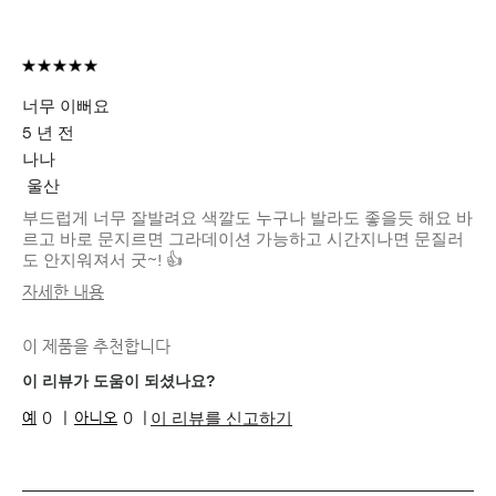
너무 이뻐요
5 년 전
나나
울산
부드럽게 너무 잘발려요 색깔도 누구나 발라도 좋을듯 해요 바
르고 바로 문지르면 그라데이션 가능하고 시간지나면 문질러
도 안지워져서 굿~! 👍
자세한 내용
피부 타입
건성
이 제품을 추천합니다
피부 톤
다크
피부 고민
고르지 못한 피부 톤, 수분 부족, 트러블
이 리뷰가 도움이 되셨나요?
이 리뷰를 신고하기
0
0