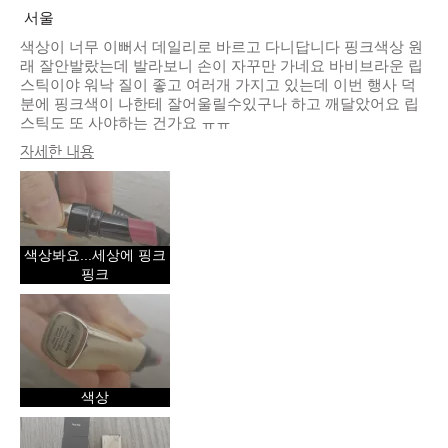
서울
색상이 너무 이뻐서 데일리로 바르고 다니답니다 핑크색상 원
래 잘안발랐는데 발라보니 손이 자꾸만 가네요 바비브라운 립
스틱이야 워낙 질이 좋고 여러개 가지고 있는데 이번 행사 덕
분에 핑크색이 나한테 잘어울릴수있구나 하고 깨달았어요 립
스틱도 또 사야하는 건가요 ㅠㅠ
자세한 내용
피부 타입
지성
피부 고민
고르지 못한 피부 톤, 수분 부족, 안티 에
이징, 트러블, 홍조
제품 장점
내추럴 글로우, 즉각적인 효과, 지속성,
색상봐요...세상에 핑크
피부톤 보정
핑크
색상