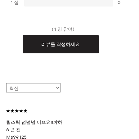
1 점
0
1 명 참여
리뷰를 작성하세요
립스틱 넘넘넘 이쁘요!!꺄하
6 년 전
Ms941125