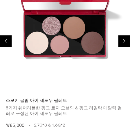
스모키 글림 아이 섀도우 팔레트
엑
쉬
5가지 웨어러블한 핑크 로지 모브와 & 핑크 라일락 메탈릭 컬
촉
러로 구성된 아이 섀도우 팔레트
2.7G*3 & 1.6G*2
₩85,000
₩4