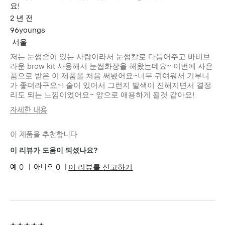
요!
2 년 전
96youngs
서울
저는 눈썹숱이 있는 사람이라서 눈썹칼로 다듬어주고 바비브
라운 brow kit 사용해서 눈썹화장을 해왔는데요~ 이번에 사은
품으로 받은 이 제품을 처음 써봤어요~너무 귀여워서 기부니
가 좋더라구요~! 숱이 있어서 그런지 발색이 진해지면서 결정
리도 되는 느낌이었어요~ 앞으로 애용하게 될것 같아요!
자세한 내용
피부 타입
중성
이 제품을 추천합니다
피부 톤
라이트 - 미디엄
피부 고민
고르지 못한 피부 톤, 안티 에이징
이 리뷰가 도움이 되셨나요?
제품 장점
즉각적인 효과, 지속성
이 리뷰를 신고하기
0
0