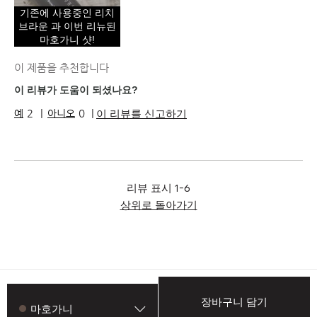
피부 고민
고르지 못한 피부 톤, 홍조
기존에 사용중인 리치
제품 장점
즉각적인 효과, 지속성
브라운 과 이번 리뉴된
마호가니 샷!
이 제품을 추천합니다
이 리뷰가 도움이 되셨나요?
이 리뷰를 신고하기
2
0
리뷰 표시
1-6
상위로 돌아가기
장바구니 담기
마호가니