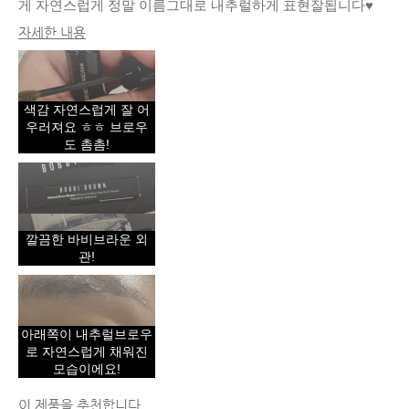
게 자연스럽게 정말 이름그대로 내추럴하게 표현잘됩니다♥
자세한 내용
피부 타입
중성
피부 톤
엑스트라 라이트
피부 고민
고르지 못한 피부 톤, 수분 부족, 트러블
색감 자연스럽게 잘 어
제품 장점
내추럴 글로우, 지속성, 피부톤 보정
우러져요 ㅎㅎ 브로우
도 촘촘!
깔끔한 바비브라운 외
관!
아래쪽이 내추럴브로우
로 자연스럽게 채워진
모습이에요!
이 제품을 추천합니다