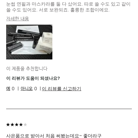
눈썹 연필과 마스카라를 둘 다 샀어요. 따로 쓸 수도 있고 같이
쓸 수도 있어요. 서로 보완되죠. 훌륭한 조합이에요.
자세한 내용
피부 타입
중성
피부 톤
라이트 - 미디엄
피부 고민
수분 부족
제품 장점
내추럴 글로우
이 제품을 추천합니다
이 리뷰가 도움이 되셨나요?
이 리뷰를 신고하기
0
0
사은품으로 받아서 처음 써봤는데요~ 좋더라구